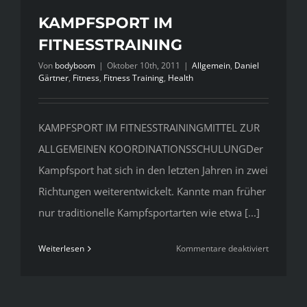
KAMPFSPORT IM
FITNESSTRAINING
Von
bodyboom
|
Oktober 10th, 2011
|
Allgemein
,
Daniel
Gärtner
,
Fitness
,
Fitness Training
,
Health
KAMPFSPORT IM FITNESSTRAININGMITTEL ZUR
ALLGEMEINEN KOORDINATIONSSCHULUNGDer
Kampfsport hat sich in den letzten Jahren in zwei
Richtungen weiterentwickelt. Kannte man früher
nur traditionelle Kampfsportarten wie etwa [...]
für
Weiterlesen
Kommentare deaktiviert
KAMPFSP
IM
FITNESST