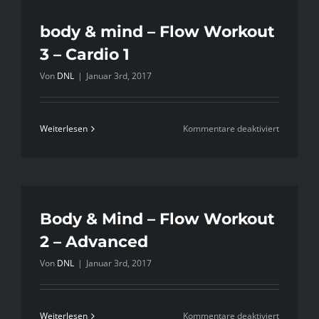
–
Flow
body & mind – Flow Workout
Workout
3 – Cardio 1
4
Von
DNL
|
Januar 3rd, 2017
–
Cardio
2
für
Weiterlesen
Kommentare deaktiviert
body
&
mind
–
Flow
Body & Mind – Flow Workout
Workout
2 – Advanced
3
Von
DNL
|
Januar 3rd, 2017
–
Cardio
1
für
Weiterlesen
Kommentare deaktiviert