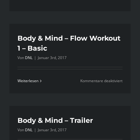
Body
&
Mind
–
Flow
Body & Mind – Flow Workout
Workout
1 – Basic
2
Von
DNL
|
Januar 3rd, 2017
–
Advanced
für
Weiterlesen
Kommentare deaktiviert
Body
&
Mind
–
Flow
Body & Mind – Trailer
Workout
Von
DNL
|
Januar 3rd, 2017
1