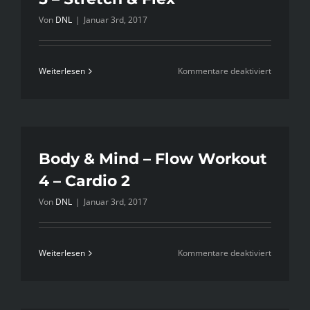
6
Von
DNL
|
Januar 3rd, 2017
–
Core
für
Weiterlesen
Kommentare deaktiviert
Body
&
Mind
–
Flow
Body & Mind – Flow Workout
Workout
4 – Cardio 2
5
Von
DNL
|
Januar 3rd, 2017
–
Stretch
&
für
Weiterlesen
Kommentare deaktiviert
Flex
Body
&
Mind