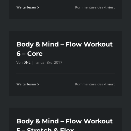
für
Weiterlesen
Kommentare deaktiviert
Body
&
Mind
–
Flow
Body & Mind – Flow Workout
Workout
6 – Core
7
Von
DNL
|
Januar 3rd, 2017
–
Power
für
Weiterlesen
Kommentare deaktiviert
Body
&
Mind
–
Flow
Body & Mind – Flow Workout
Workout
5 – Stretch & Flex