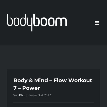
Zum
Inhalt
springen
Body & Mind – Flow Workout
7 – Power
Von
DNL
|
Januar 3rd, 2017