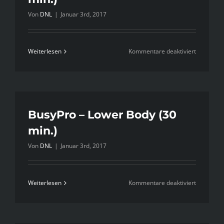
Beine
Von
DNL
|
Januar 3rd, 2017
&
Rücken
für
Weiterlesen
Kommentare deaktiviert
BusyPro
–
Lower
Body
(45
BusyPro – Lower Body (30
min.)
min.)
Von
DNL
|
Januar 3rd, 2017
für
Weiterlesen
Kommentare deaktiviert
BusyPro
–
Lower