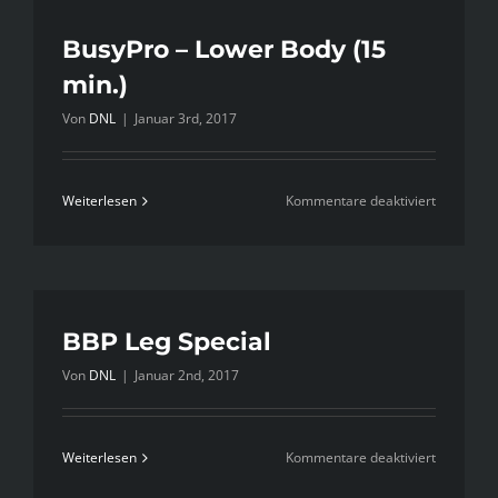
Body
(30
BusyPro – Lower Body (15
min.)
min.)
Von
DNL
|
Januar 3rd, 2017
für
Weiterlesen
Kommentare deaktiviert
BusyPro
–
Lower
Body
(15
BBP Leg Special
min.)
Von
DNL
|
Januar 2nd, 2017
für
Weiterlesen
Kommentare deaktiviert
BBP