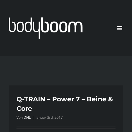
Zum
Inhalt
springen
Q-TRAIN – Power 7 – Beine &
Core
Von
DNL
|
Januar 3rd, 2017