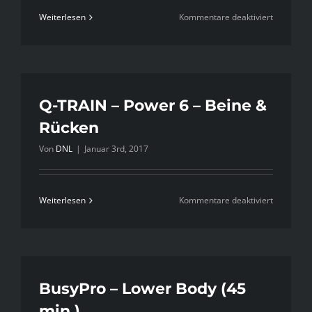
für
Weiterlesen
Kommentare deaktiviert
Q-
TRAIN
–
Power
7
Q-TRAIN – Power 6 – Beine &
–
Rücken
Beine
Von
DNL
|
Januar 3rd, 2017
&
Core
für
Weiterlesen
Kommentare deaktiviert
Q-
TRAIN
–
Power
6
BusyPro – Lower Body (45
–
min.)