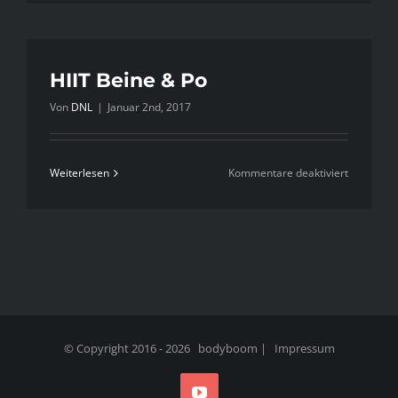
Leg
Special
HIIT Beine & Po
Von
DNL
|
Januar 2nd, 2017
für
Weiterlesen
Kommentare deaktiviert
HIIT
Beine
&
Po
© Copyright 2016 -
2026 bodyboom |
Impressum
YouTube